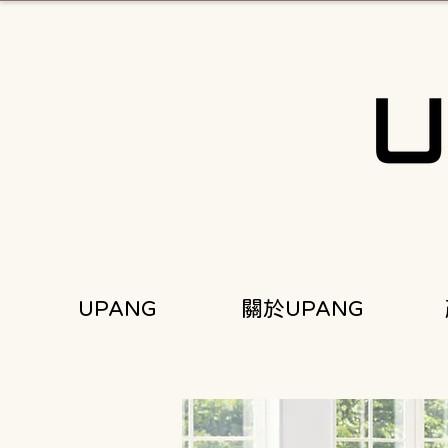
UPANG
關於UPANG