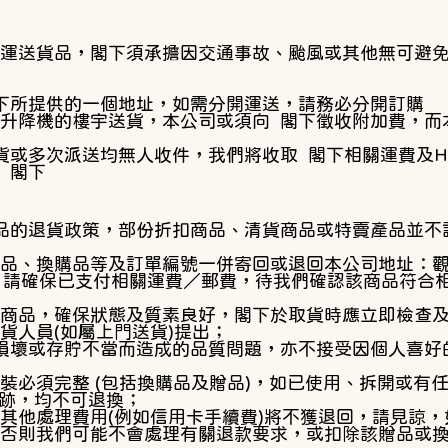
運送貨品，閣下須承擔因交通事故、颱風或其他無可避
下所提供的一個地址，如需分開運送，請務必分開訂購
升降機的樓宇送貨，本公司或須向 閣下徵收附加費，而
貨或多次派送均無人收件，我們將收取 閣下相關運費及HK
 閣下
品的退貨政策，部份折扣商品、清貨商品或特賣產品並不
贈品、換購品等及訂單編號一併寄回或退回本公司地址：觀
07室，請確保已支付相關運費／郵費，待我們確認該商品符
商品，確保狀態及質素良好，閣下於取貨時應立即檢查
貨人員(如屬上門送貨)提出；
損壞或存貯不當而造成的品質問題，亦不接受因個人喜好
裝必須完整 (包括換購品及贈品)，如已使用、拆開或有
痕跡，均不可退換；
其他處理費用(例如信用卡手續費)將不獲退回，請見諒
否則我們可能不會處理有關退款要求，或扣除該贈品或換