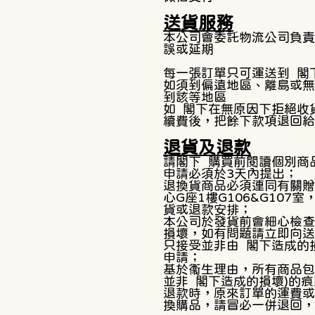
送貨服務
本公司會委託物流公司負責
誤或延期
每一張訂單只可運送到 閣
如須到偏遠地區、離島或無
到該等地區
如 閣下在無原因下拒絕收
續費後，把餘下款項退回給
退貨及退款
請閣下 購買前閱讀個別商
申請必須於3天內提出；
​退換貨商品必須連同有關
心G座1樓G106&G1
貨或退款安排；
本公司於發貨前會細心檢查
損壞，如有問題請立即向送
只接受並非由 閣下造成的
申請；
基於衞生理由，所有商品包
並非 閣下造成的損壞)的
退款時，原來訂單的運費或
換購品，請冒必一併退回，