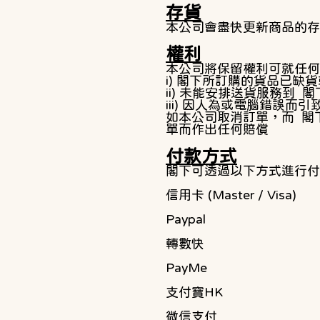
存貨
本公司會盡快更新商品的存
權利
本公司將保留權利可就任何
​i) 閣下所訂購的貨品已缺
ii) 未能安排送貨服務到 
iii) 因人為或電腦錯誤而
如本公司取消訂單，而 閣
單而作出任何賠償
付款方式
閣下可透過以下方式進行付
信用卡 (Master / Visa)
Paypal
轉數快
PayMe
支付寶HK
微信支付