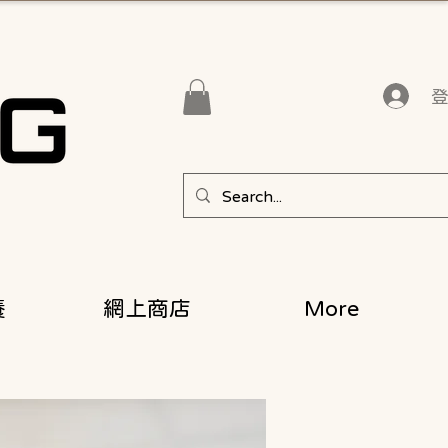
養
網上商店
More