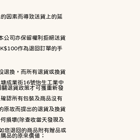
免的因素而導致送貨上的延
本公司亦保留權利拒絕送貨
$100作為退回訂單的手
設退換，而所有退貨或換貨
塘成業街16號怡生工業中
合相關退貨政策才可獲重新發
及確認所有包裝及商品沒有
的原故而提出的退貨及換貨
任何損壞(除查收當天發現及
，如您退回的商品附有贈品或
購品的原來價值​；