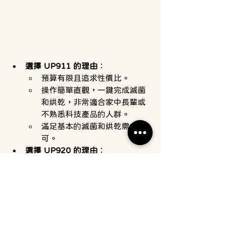
選擇 UP911 的理由
：
預算有限且追求性價比。
操作簡單直觀，一鍵完成滅菌
和烘乾，非常適合家中長輩或
不熟悉科技產品的人群。
滿足基本的滅菌和烘乾需求即
可。
選擇 UP920 的理由
：
希望擁有更靈活的獨立烘乾模
式。
重視音量調整、護理燈等細節
設計。
經常需要中途打開門蓋並繼續
運行的重啟功能。