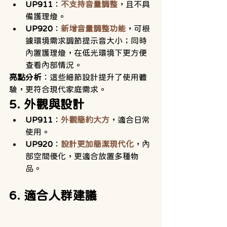
UP911
：
不支持音量調整
，且不具
備護理燈。
UP920
：
新增音量調整功能
，可根
據環境需求調節提示音大小；同時
內置護理燈，在低光環境下更方便
查看內部情況。
亮點分析
：這些細節設計提升了使用體
驗，更符合現代家庭需求。
5. 外觀與設計
UP911
：
外觀簡約大方
，適合日常
使用。
UP920
：
設計更加簡潔現代化
，內
部空間優化，更適合放置多種物
品。
6. 適合人群建議