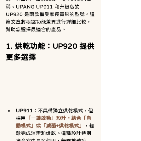
稱。UPANG UP911 和升級版的 
UP920 是兩款備受家長青睞的型號。這
篇文章將根據功能差異進行詳細比較，
幫助您選擇最適合的產品。
1. 烘乾功能：UP920 提供
更多選擇
UP911
：不具備獨立烘乾模式，但
採用
「一鍵啟動」設計，結合「自
動模式」或「滅菌+烘乾模式」
，輕
鬆完成消毒和烘乾。這種設計特別
適合家中長輩使用，無需繁瑣設