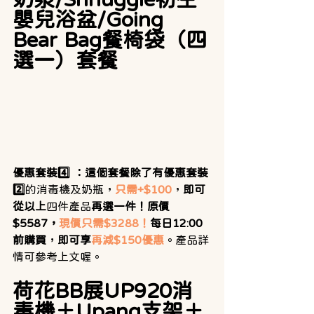
嬰兒浴盆/Going 
Bear Bag餐椅袋（四
選一）套餐
優惠套裝4️⃣ ：這個套餐除了有優惠套裝
2️⃣
的消毒機及奶瓶，
只需+$100
，
即可
從以上
四件產品
再選一件！原價
$5587，
現價只需$3288！
每日12:00
前購買
，
即可享
再減$150優惠
。產品詳
情可參考上文喔。
荷花BB展UP920消
毒機＋Upang支架＋