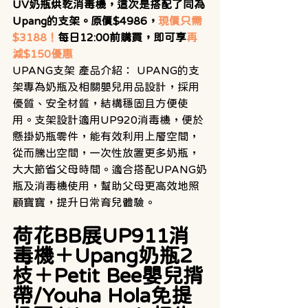
UV奶瓶烘乾消毒機，這次是搭配了同為
Upang的支架。原價$4986，
現價只需
$3188！
每日12:00前購買，即可享
再
減$150優惠
UPANG支架 產品介紹： UPANG的支
架專為奶瓶及相關嬰兒用品設計，採用
優質、安全材質，結構穩固且方便使
用。支架設計適用UP920消毒機，便於
懸掛奶瓶零件，能有效利用上層空間，
從而騰出空間，一次性放置更多奶瓶，
大大節省父母時間。適合搭配UPANG奶
瓶及消毒機使用，幫助父母更高效地照
顧寶寶，提升日常育兒體驗。
荷花BB展UP911消
毒機＋Upang奶瓶2
枝＋Petit Bee嬰兒揹
帶/Youha Hola免提