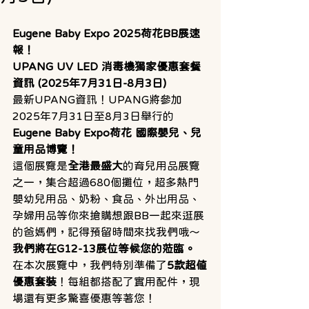
Eugene Baby Expo 2025荷花BB展速
報！
UPANG UV LED 消毒機獨家優惠套餐
資訊 (2025年7月31日-8月3日)
最新UPANG資訊！UPANG將參加
2025年7月31日至8月3日舉行的
Eugene Baby Expo荷花 國際嬰兒、兒
童用品博覽！
這個展覽是
全港最盛大
的育兒用品展覽
之一，集合超過680個攤位，超多熱門
嬰幼兒用品、奶粉、食品、外出用品、
孕婦用品等你來搶購想跟BB一起來逛展
的爸媽們，記得預留時間來找我們哦～
我們將在G12-13展位等候您的蒞臨。
在本次展覽中，我們特別準備了
5款超值
優惠套裝
！每組都搭配了實用配件，現
場還有更多驚喜優惠等著您！