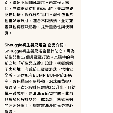
別，滿足不同哺乳需求。內置強大電
池，充滿電可使用約兩小時，並具智能
記憶功能，操作簡單易用。配件包含多
種喇叭罩尺寸，適合不同媽媽，並可兼
容其他傳統吸奶器，提升靈活性與便利
度。
Shnuggle初生嬰兒浴盆
 產品介紹：
Shnuggle初生嬰兒浴盆設計貼心，專為
新生兒到12個月寶寶打造。其獨特的臀
部凸塊「新生兒支撐」設計，模擬媽媽
子宮環境，有效防止寶寶滑落，增強安
全感。浴盆配有BUMP BUMP防滑底
座，確保穩固不易移動，泡沫靠背提升
舒適度。省水設計只需約2公升水，且結
構一體成型，易清洗又節省空間。此浴
盆獲多項設計獎項，成為新手爸媽首選
的沐浴好幫手，讓寶寶洗澡時光更放心
舒適。