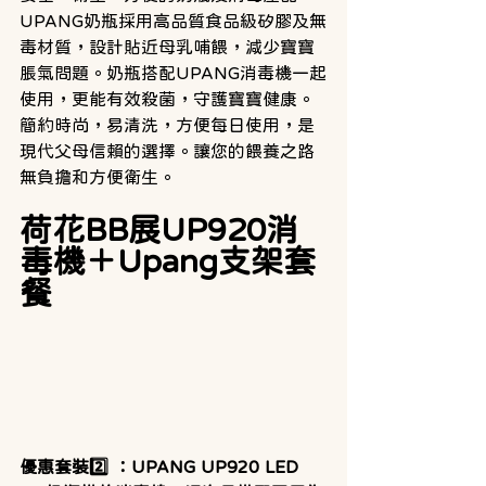
UPANG奶瓶採用高品質食品級矽膠及無
毒材質，設計貼近母乳哺餵，減少寶寶
脹氣問題。奶瓶搭配UPANG消毒機一起
使用，更能有效殺菌，守護寶寶健康。
簡約時尚，易清洗，方便每日使用，是
現代父母信賴的選擇。讓您的餵養之路
無負擔和方便衛生。
荷花BB展UP920消
毒機＋Upang支架套
餐
優惠套裝2️⃣ ：UPANG UP920 LED 