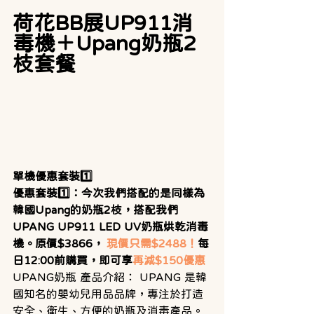
荷花BB展UP911消
毒機＋Upang奶瓶2
枝套餐
單機優惠套裝1️⃣
優惠套裝1️⃣：今次我們搭配的是同樣為
韓國Upang的奶瓶2枝，搭配我們
UPANG UP911 LED UV奶瓶烘乾消毒
機。原價$3866，
現價只需$2488！
每
日12:00前購買，即可享
再減$150優惠
UPANG奶瓶 產品介紹： UPANG 是韓
國知名的嬰幼兒用品品牌，專注於打造
安全、衛生、方便的奶瓶及消毒產品。