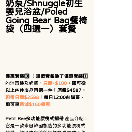
奶泵/Shnuggle初生
嬰兒浴盆/Poled 
Going Bear Bag餐椅
袋（四選一）套餐
優惠套裝3️⃣ ：這個套餐除了優惠套裝1️⃣
的消毒機及奶瓶，
只需+$100
，
即可從
以上
四件產品
再選一件！原價$4587，
現價只需$2588！
每日12:00前購買
，
即可享
再減$150優惠
Petit Bee多功能腰櫈式揹帶
 產品介紹：
它是一款來自韓國製造的多功能腰櫈式