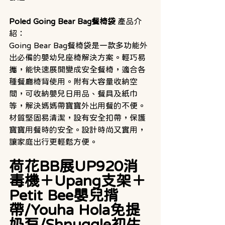
Poled Going Bear Bag餐椅袋
 產品介
紹：
Going Bear Bag餐椅袋是一款多功能外
出必備的嬰幼兒座椅解決方案。輕巧易
攜，能快速展開變成安全餐椅，適合各
種餐廳椅背使用。附有大容量收納空
間，可收納嬰兒日用品、餐具及紙巾
等，解決媽媽帶寶寶外出用餐的不便。
材質堅固易清潔，設有安全扣帶，保護
寶寶用餐時的安全。設計時尚又實用，
讓家庭出行更輕鬆方便。
荷花BB展UP920消
毒機＋Upang支架＋
Petit Bee嬰兒揹
帶/Youha Hola免提
奶泵/Shnuggle初生