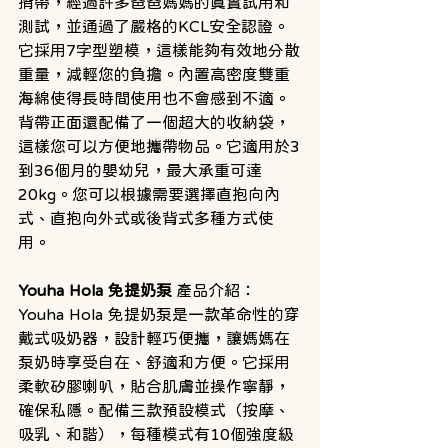
揹帶，經過許多爸爸媽媽的真實試用和
測試，並通過了嚴格的KCL安全認證。
它採用7字型塑模，這樣能夠有效地分散
重量，減輕您的負擔。內置高密度雙重
海綿使得長時間使用也不會感到不適。
背帶正面還配備了一個超大的收納袋，
這樣您可以方便地攜帶物品。它適用於3
到36個月的嬰幼兒，最大承重可達
20kg。您可以根據需要選擇直抱向內
式、直抱向外式或後背式多種方式使
用。
Youha Hola 免提奶泵
 產品介紹：
Youha Hola 免提奶泵是一款革命性的穿
戴式吸奶器，設計輕巧便攜，讓媽媽在
泵奶時享受自在、舒適和方便。它採用
柔軟矽膠喇叭，貼合肌膚並操作寧靜，
確保私隱。配備三款預設模式（按摩、
吸乳、和諧），每種模式有10個強度級