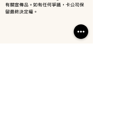
有關宣傳品。如有任何爭議，卡公司保
留最終決定權。
UPANG X SOGO 感謝祭 Thankful Weeks 
2024
提示：優惠受條款及細則約束。借定唔
借？還得到先好借！
最後我們誠摯邀請您參與這次UPANG 
X SOGO感謝祭活動！不僅可以以優惠
價格購買到高品質的UPANG紫外線消毒
機，還能獲得額外的贈品和優惠。
日我們誠摯邀請您參與這次UPANG X 