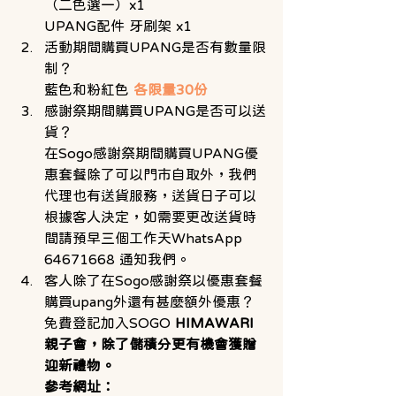
（二色選一）x1 
UPANG配件 牙刷架 x1
活動期間購買UPANG是否有數量限
制？ 
藍色和粉紅色 
各限量30份
感謝祭期間購買UPANG是否可以送
貨？ 
在Sogo感謝祭期間購買UPANG優
惠套餐除了可以門市自取外，我們
代理也有送貨服務，送貨日子可以
根據客人決定，如需要更改送貨時
間請預早三個工作天WhatsApp 
64671668 通知我們。
客人除了在Sogo感謝祭以優惠套餐
購買upang外還有甚麼額外優惠？ 
免費登記加入SOGO 
HIMAWARI
親子會，除了儲積分更有機會獲贈
迎新禮物。 
參考網址：