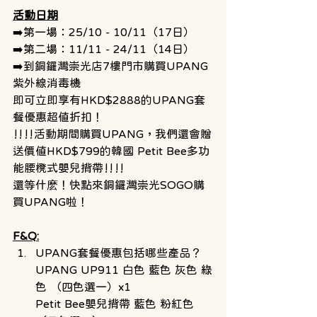
活動日期
➡️第一場：25/10 - 10/11（17日）
➡️第二場：11/11 - 24/11（14日）
➡️到銅鑼灣崇光店7樓門市購買UPANG
紫外線消毒機
即可立即享有HKD$2888的UPANG套
餐優惠超值折扣！
‼️‼️活動期間購買UPANG，我們還會贈
送價值HKD$799的韓國 Petit Bee多功
能腰櫈式嬰兒揹帶‼️‼️
還等什麽！快點來銅鑼灣崇光SOGO購
買UPANG啦！
F&Q:
UPANG套餐優惠包括哪些產品？ 
UPANG UP911 白色 藍色 灰色 綠
色 （四色選一）x1 
Petit Bee嬰兒揹帶 藍色 粉紅色 