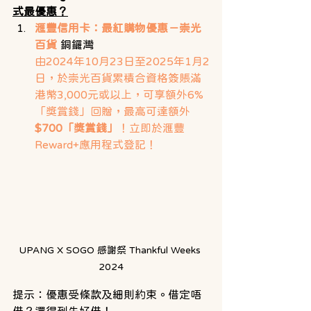
式最優惠？
滙豐信用卡：最紅購物優惠－崇光
百貨
 銅鑼灣 
由2024年10月23日至2025年1月2
日，於崇光百貨累積合資格簽賬滿
港幤3,000元或以上，可享額外6%
「獎賞錢」回贈，最高可達額外
$700「獎賞錢」
！立即於滙豐
Reward+應用程式登記！
UPANG X SOGO 感謝祭 Thankful Weeks 
2024
提示：優惠受條款及細則約束。借定唔