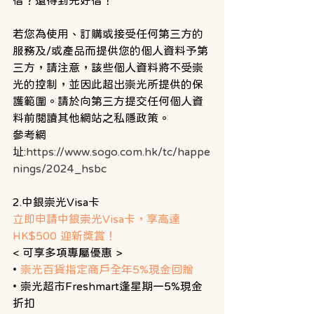
借？還得到先好借！ 
若您為使用、訂購或接受任何第三方的
服務及/或產品而提供您的個人資料予第
三方，請注意，該些個人資料將不受崇
光的控制，並因此超出崇光所提供的保
護範圍。請於向第三方提交任何個人資
料前閱讀其他網站之私隱政策。
參考網
址:
https://www.sogo.com.hk/tc/happe
nings/2024_hsbc
2.中銀崇光Visa卡
立即申請中銀崇光Visa卡，享高達
HK$500 迎新獎賞！ 
< 可享多項專屬優惠 >
• 
崇光百貨指定商戶全年5%現金回贈 
• 崇光超市Freshmart逢星期一5%現金
折扣 