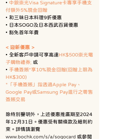
•
 中銀崇光Visa Signature卡專享手機支
付額外5%現金回贈
• 和三昧日本料理9折優惠 
• 日本SOGO及日本西武百貨優惠 
• 豁免首年年費
< 迎新優惠 >
• 全新客戶申請可享高達
HK$500崇光電
子購物禮券;
 或 
• 
手機簽賬*享10%現金回贈(回贈上限為
HK$300) 
*「手機簽賬」指透過Apple Pay、
Google Pay或Samsung Pay進行之零售
簽賬交易
除特別聲明外，上述優惠推廣期至2024
年12月31日。優惠受有關條款及細則約
束。詳情請瀏覽 
www.bochk.com/s/a/sogocard
 或參閱